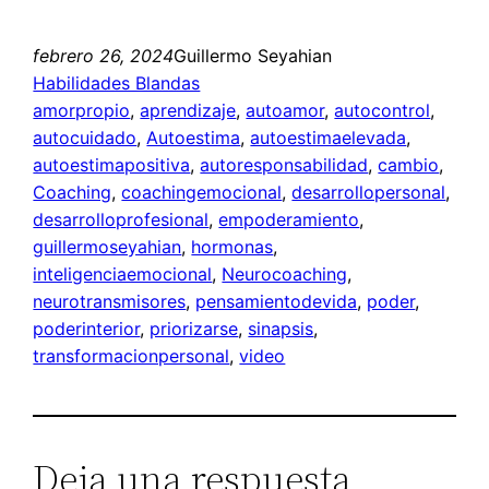
febrero 26, 2024
Guillermo Seyahian
Habilidades Blandas
amorpropio
, 
aprendizaje
, 
autoamor
, 
autocontrol
, 
autocuidado
, 
Autoestima
, 
autoestimaelevada
, 
autoestimapositiva
, 
autoresponsabilidad
, 
cambio
, 
Coaching
, 
coachingemocional
, 
desarrollopersonal
, 
desarrolloprofesional
, 
empoderamiento
, 
guillermoseyahian
, 
hormonas
, 
inteligenciaemocional
, 
Neurocoaching
, 
neurotransmisores
, 
pensamientodevida
, 
poder
, 
poderinterior
, 
priorizarse
, 
sinapsis
, 
transformacionpersonal
, 
video
Deja una respuesta