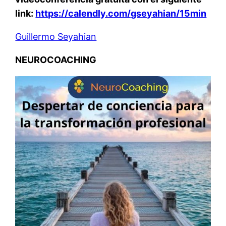
link:
https://calendly.com/gseyahian/15min
Guillermo Seyahian
NEUROCOACHING