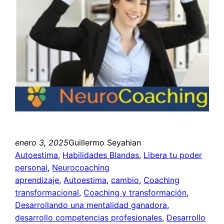
enero 3, 2025
Guillermo Seyahian
Autoestima
, 
Habilidades Blandas
, 
Libera tu poder
personal
, 
Neurocoaching
aprendizaje
, 
Autoestima
, 
cambio
, 
Coaching
transformacional
, 
Coaching y transformación
, 
Desarrollando una mentalidad ganadora
, 
desarrollo competencias profesionales
, 
Desarrollo