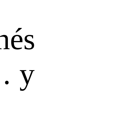
nés
… y