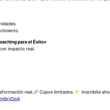
nidades
ocimiento
oaching para el Éxito»
con impacto real.
nsformación real.
Cupos limitados.
Inscribite aho
PAh6kVDp6