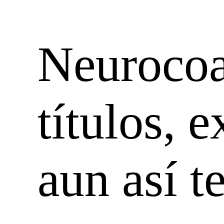
Neurocoa
títulos, 
aun así t