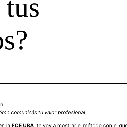
 tus
os?
n.
ómo comunicás tu valor profesional.
en la
FCE UBA
, te voy a mostrar el método con el qu