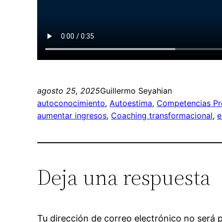
agosto 25, 2025
Guillermo Seyahian
autoconocimiento
, 
Autoestima
, 
Competencias Pr
aumentar ingresos
, 
Coaching transformacional
, 
e
Deja una respuesta
Tu dirección de correo electrónico no será 