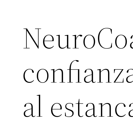
NeuroCoa
confianz
al estan