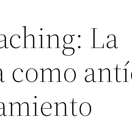
ching: La
a como ant
camiento