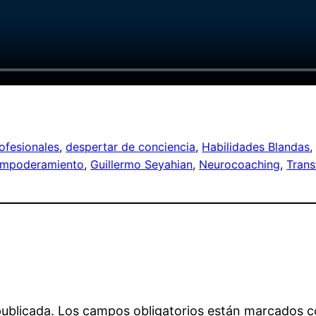
ofesionales
, 
despertar de conciencia
, 
Habilidades Blandas
,
mpoderamiento
, 
Guillermo Seyahian
, 
Neurocoaching
, 
Trans
publicada.
Los campos obligatorios están marcados 