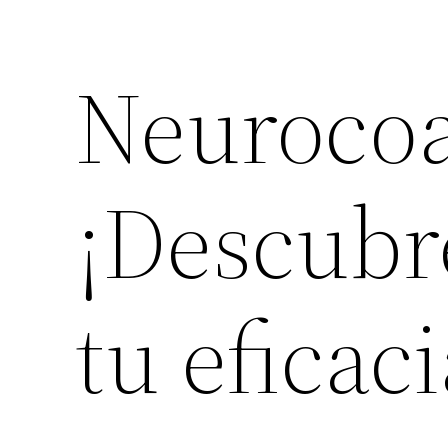
Neurocoa
¡Descubr
tu eficac