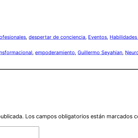
ofesionales
, 
despertar de conciencia
, 
Eventos
, 
Habilidades
nsformacional
, 
empoderamiento
, 
Guillermo Seyahian
, 
Neur
publicada.
Los campos obligatorios están marcados 