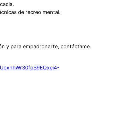
cacia.
cnicas de recreo mental.
ión y para empadronarte, contáctame.
qXUpxhhWr30foS9EQxei4-