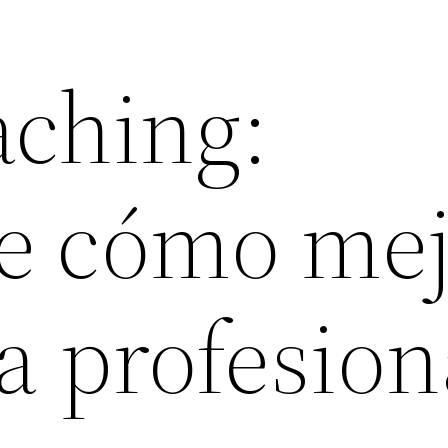
ching:
e cómo mej
ia profesion