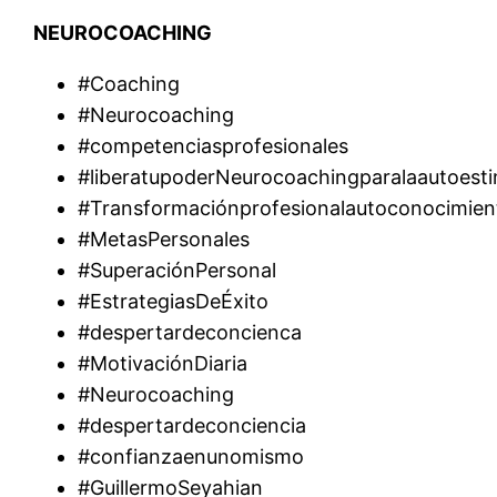
NEUROCOACHING
#Coaching
#Neurocoaching
#competenciasprofesionales
#liberatupoderNeurocoachingparalaautoest
#Transformaciónprofesionalautoconocimien
#MetasPersonales
#SuperaciónPersonal
#EstrategiasDeÉxito
#despertardeconcienca
#MotivaciónDiaria
#Neurocoaching
#despertardeconciencia
#confianzaenunomismo
#GuillermoSeyahian