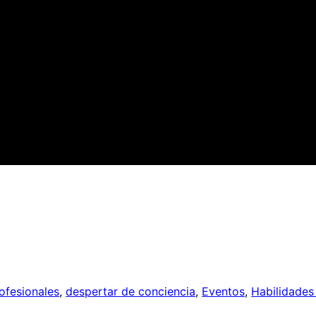
ofesionales
, 
despertar de conciencia
, 
Eventos
, 
Habilidades