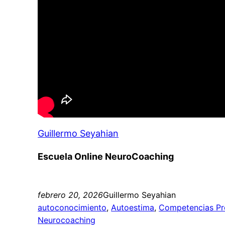
Guillermo Seyahian
Escuela Online NeuroCoaching
febrero 20, 2026
Guillermo Seyahian
autoconocimiento
, 
Autoestima
, 
Competencias Pr
Neurocoaching