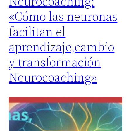
Neurocoaching:
«Cómo las neuronas
facilitan el
aprendizaje,cambio
y transformación
Neurocoaching»