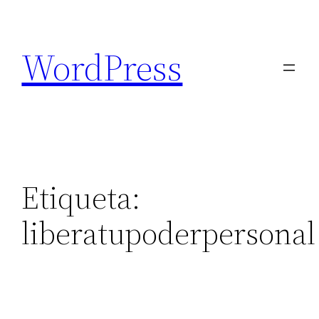
Saltar
al
WordPress
contenido
Etiqueta:
liberatupoderpersonal